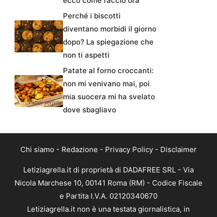
ecco come faccio ora
Perché i biscotti
diventano morbidi il giorno
dopo? La spiegazione che
non ti aspetti
Patate al forno croccanti:
non mi venivano mai, poi
mia suocera mi ha svelato
dove sbagliavo
Chi siamo
-
Redazione
-
Privacy Policy
-
Disclaimer
Letiziagrella.it di proprietà di DADAFREE SRL - Via
Nicola Marchese 10, 00141 Roma (RM) - Codice Fiscale
e Partita I.V.A. 02120340670
Letiziagrella.it non è una testata giornalistica, in